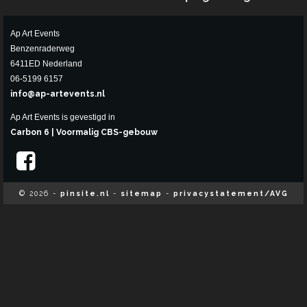
Ap Art Events
Benzenraderweg
6411ED Nederland
06-5199 6157
info@ap-artevents.nl
Ap Art Events is gevestigd in
Carbon 6 | Voormalig CBS-gebouw
© 2026 -
pinsite.nl
-
sitemap
-
privacystatement/AVG