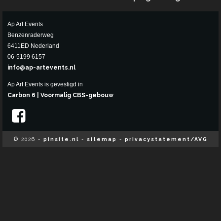
Ap Art Events
Benzenraderweg
6411ED Nederland
06-5199 6157
info@ap-artevents.nl
Ap Art Events is gevestigd in
Carbon 6 | Voormalig CBS-gebouw
© 2026 -
pinsite.nl
-
sitemap
-
privacystatement/AVG