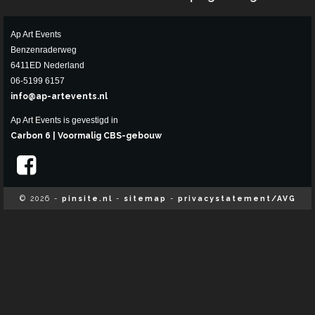
Ap Art Events
Benzenraderweg
6411ED Nederland
06-5199 6157
info@ap-artevents.nl
Ap Art Events is gevestigd in
Carbon 6 | Voormalig CBS-gebouw
© 2026 -
pinsite.nl
-
sitemap
-
privacystatement/AVG